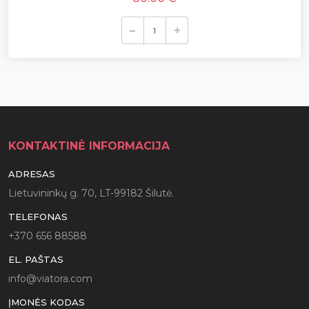
KONTAKTINĖ INFORMACIJA
ADRESAS
Lietuvininkų g. 70, LT-99182 Šilutė.
TELEFONAS
+370 656 88588
EL. PAŠTAS
info@viatora.com
ĮMONĖS KODAS