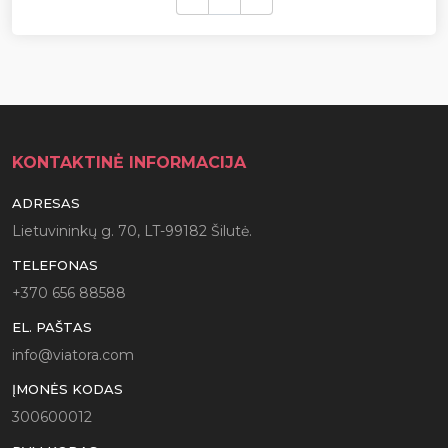
KONTAKTINĖ INFORMACIJA
ADRESAS
Lietuvininkų g. 70, LT-99182 Šilutė.
TELEFONAS
+370 656 88588
EL. PAŠTAS
info@viatora.com
ĮMONĖS KODAS
300600012