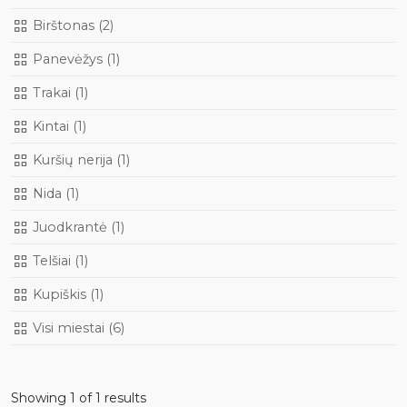
Birštonas (2)
Panevėžys (1)
Trakai (1)
Kintai (1)
Kuršių nerija (1)
Nida (1)
Juodkrantė (1)
Telšiai (1)
Kupiškis (1)
Visi miestai (6)
Showing 1 of 1 results